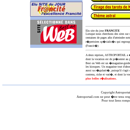
Elu site du jour
FRANCITE
Lorsque nous cherchons des sites sur u
centaines de pages afin d'atteindre not
r�pertoires sp�cialis�s qui regroup
(Francit�)
A deux reprises, ASTROPORTAIL 
dont la vocation est de pr�senter au 
Best on Web est un �magazine-guid
les kiosques. Un magazine tout d'abor
aussi sa r�gularit�, puisqu'il s'agit 
contenu, riche et vari�, et dont la voc
plus belles r�alisations.
Copyright Astroporta
Astroportail.com ne peut �tre tenu res
Pour tout liens romp