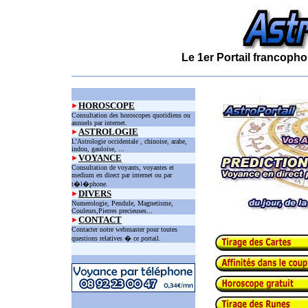
Le 1er Portail francopho
HOROSCOPE
Consultation des horoscopes quotidiens ou
annuels par internet.
ASTROLOGIE
L'Astrologie occidentale , chinoise, arabe,
indou, gauloise, ...
VOYANCE
Consultation de voyants, voyantes et
medium en direct par internet ou par
t�l�phone.
DIVERS
Numerologie, Pendule, Magnetisme,
Couleurs,Pierres precieuses...
CONTACT
Contacter notre webmaster pour toutes
questions relatives � ce portail.