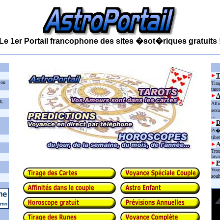
Le 1er Portail francophone des sites �sot�riques gratuits 
 ou
Tira
taro
e,
Affi
sexu
...
D
Pr�d
tibe
Trou
Invo
P
Vous
souh