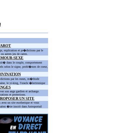
!
TAROT
ge, explication et pr�dictions par le
t ou autres jeu de cartes.
AMOUR-SEXE
nit� dans le couple, comportement
els selon le signe, probl�mes de coeur,
IVINATION
ictions par les runes, m�thode
taine, le yi-king, l'oracle �lectronique
ANGES
ver son ange gardien et archange.
cations et protections.
ROPOSER UN SITE
 avez un site esotherique et vous
aitez �tre inscrit dans Astroportail