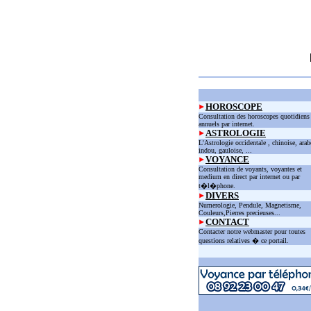
HOROSCOPE
Consultation des horoscopes quotidiens
annuels par internet.
ASTROLOGIE
L'Astrologie occidentale , chinoise, arab
indou, gauloise, ...
VOYANCE
Consultation de voyants, voyantes et
medium en direct par internet ou par
t�l�phone.
DIVERS
Numerologie, Pendule, Magnetisme,
Couleurs,Pierres precieuses...
CONTACT
Contacter notre webmaster pour toutes
questions relatives � ce portail.