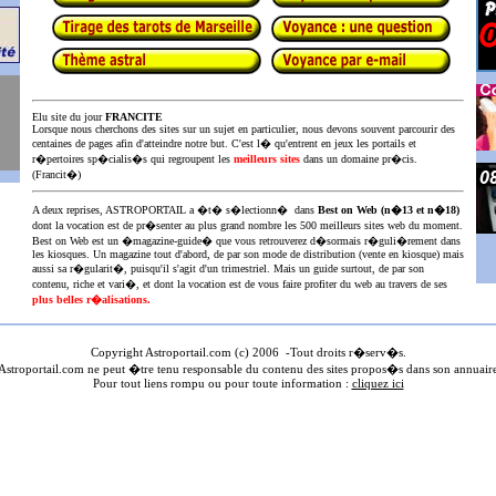
Elu site du jour
FRANCITE
Lorsque nous cherchons des sites sur un sujet en particulier, nous devons souvent parcourir des
centaines de pages afin d'atteindre notre but. C'est l� qu'entrent en jeux les portails et
r�pertoires sp�cialis�s qui regroupent les
meilleurs sites
dans un domaine pr�cis.
(Francit�)
A deux reprises, ASTROPORTAIL a �t� s�lectionn� dans
Best on Web (n�13 et n�18)
dont la vocation est de pr�senter au plus
grand nombre les 500 meilleurs sites web du moment.
Best on Web est un �magazine-guide� que vous retrouverez d�sormais r�guli�rement dans
les kiosques. Un magazine tout d'abord, de par son mode de distribution (vente en kiosque) mais
aussi sa r�gularit�, puisqu'il s'agit d'un trimestriel. Mais un guide surtout, de par son
contenu, riche et vari�, et dont la vocation est de vous faire profiter du web au travers de ses
plus belles r�alisations.
Copyright Astroportail.com (c) 200
6
-Tout droits r�serv�s.
stroportail.com ne peut �tre tenu responsable du contenu des sites propos�s dans son annuair
Pour tout liens rompu ou pour toute information :
cliquez ici