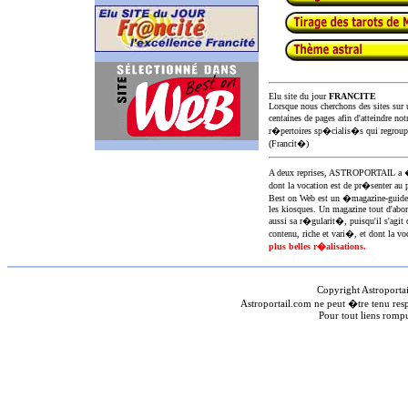
Elu site du jour
FRANCITE
Lorsque nous cherchons des sites sur u
centaines de pages afin d'atteindre not
r�pertoires sp�cialis�s qui regroup
(Francit�)
A deux reprises, ASTROPORTAIL 
dont la vocation est de pr�senter au 
Best on Web est un �magazine-guid
les kiosques. Un magazine tout d'abor
aussi sa r�gularit�, puisqu'il s'agit 
contenu, riche et vari�, et dont la voc
plus belles r�alisations.
Copyright Astroporta
Astroportail.com ne peut �tre tenu res
Pour tout liens romp