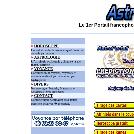
Le 1er Portail francopho
HOROSCOPE
Consultation des horoscopes quotidiens ou
annuels par internet.
ASTROLOGIE
L'Astrologie occidentale , chinoise, arabe,
indou, gauloise, ...
VOYANCE
Consultation de voyants, voyantes et
medium en direct par internet ou par
t�l�phone.
DIVERS
Numerologie, Pendule, Magnetisme,
Couleurs,Pierres precieuses...
CONTACT
Contacter notre webmaster pour toutes
questions relatives � ce portail.