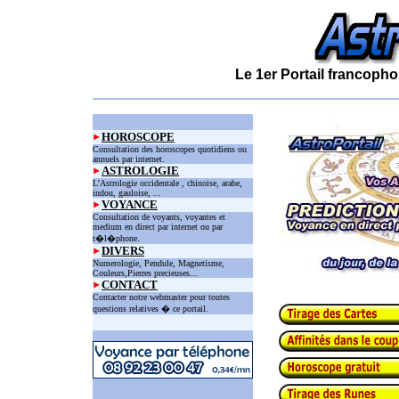
Le 1er Portail francopho
HOROSCOPE
Consultation des horoscopes quotidiens ou
annuels par internet.
ASTROLOGIE
L'Astrologie occidentale , chinoise, arabe,
indou, gauloise, ...
VOYANCE
Consultation de voyants, voyantes et
medium en direct par internet ou par
t�l�phone.
DIVERS
Numerologie, Pendule, Magnetisme,
Couleurs,Pierres precieuses...
CONTACT
Contacter notre webmaster pour toutes
questions relatives � ce portail.