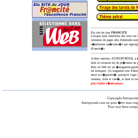
Elu site du jour
FRANCITE
Lorsque nous cherchons des sites sur u
centaines de pages afin d'atteindre not
r�pertoires sp�cialis�s qui regroup
(Francit�)
A deux reprises, ASTROPORTAIL 
dont la vocation est de pr�senter au 
Best on Web est un �magazine-guid
les kiosques. Un magazine tout d'abor
aussi sa r�gularit�, puisqu'il s'agit 
contenu, riche et vari�, et dont la voc
plus belles r�alisations.
Copyright Astroporta
Astroportail.com ne peut �tre tenu res
Pour tout liens romp