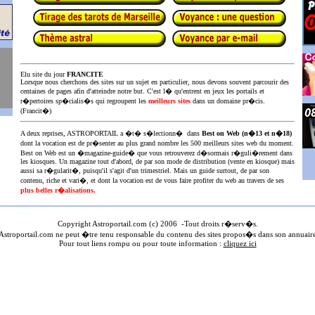
Elu site du jour
FRANCITE
Lorsque nous cherchons des sites sur un sujet en particulier, nous devons souvent parcourir des
centaines de pages afin d'atteindre notre but. C'est l� qu'entrent en jeux les portails et
r�pertoires sp�cialis�s qui regroupent les
meilleurs sites
dans un domaine pr�cis.
(Francit�)
A deux reprises, ASTROPORTAIL a �t� s�lectionn� dans
Best on Web (n�13 et n�18)
dont la vocation est de pr�senter au plus
grand nombre les 500 meilleurs sites web du moment.
Best on Web est un �magazine-guide� que vous retrouverez d�sormais r�guli�rement dans
les kiosques. Un magazine tout d'abord, de par son mode de distribution (vente en kiosque) mais
aussi sa r�gularit�, puisqu'il s'agit d'un trimestriel. Mais un guide surtout, de par son
contenu, riche et vari�, et dont la vocation est de vous faire profiter du web au travers de ses
plus belles r�alisations.
Copyright Astroportail.com (c) 200
6
-Tout droits r�serv�s.
stroportail.com ne peut �tre tenu responsable du contenu des sites propos�s dans son annuair
Pour tout liens rompu ou pour toute information :
cliquez ici