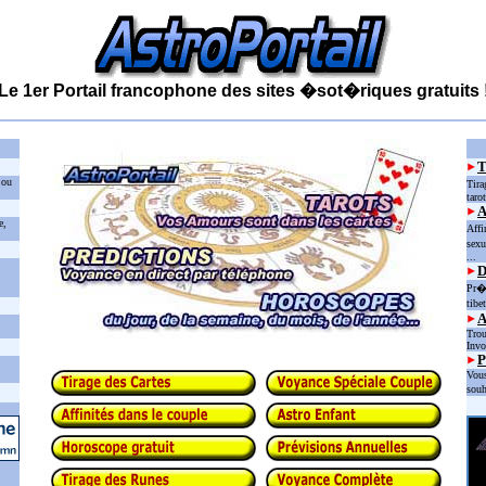
Le 1er Portail francophone des sites �sot�riques gratuits 
 ou
Tira
taro
e,
Affi
sexu
...
D
Pr�d
tibe
Trou
Invo
P
Vous
souh