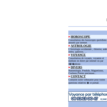
HOROSCOPE
Consultation des horoscopes quotidiens
annuels par internet.
ASTROLOGIE
L'Astrologie occidentale , chinoise, arab
indou, gauloise, ...
VOYANCE
Consultation de voyants, voyantes et
medium en direct par internet ou par
t�l�phone.
DIVERS
Numerologie, Pendule, Magnetisme,
Couleurs,Pierres precieuses...
CONTACT
Contacter notre webmaster pour toutes
questions relatives � ce portail.