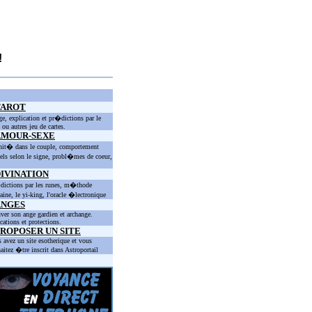
!
TAROT
ge, explication et pr�dictions par le
t ou autres jeu de cartes.
AMOUR-SEXE
nit� dans le couple, comportement
els selon le signe, probl�mes de coeur,
IVINATION
ictions par les runes, m�thode
taine, le yi-king, l'oracle �lectronique
ANGES
ver son ange gardien et archange.
cations et protections.
ROPOSER UN SITE
 avez un site esotherique et vous
aitez �tre inscrit dans Astroportail