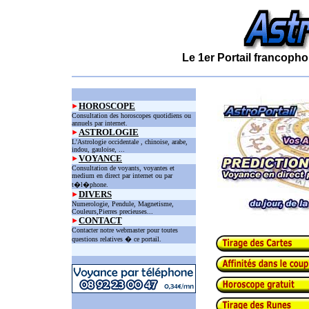
Le 1er Portail francopho
HOROSCOPE
Consultation des horoscopes quotidiens ou
annuels par internet.
ASTROLOGIE
L'Astrologie occidentale , chinoise, arabe,
indou, gauloise, ...
VOYANCE
Consultation de voyants, voyantes et
medium en direct par internet ou par
t�l�phone.
DIVERS
Numerologie, Pendule, Magnetisme,
Couleurs,Pierres precieuses...
CONTACT
Contacter notre webmaster pour toutes
questions relatives � ce portail.