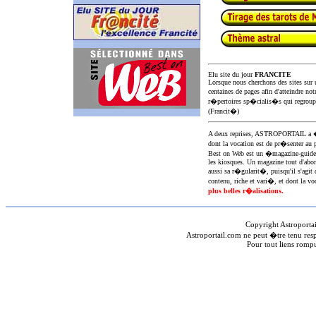
Elu site du jour
FRANCITE
Lorsque nous cherchons des sites sur u
centaines de pages afin d'atteindre not
r�pertoires sp�cialis�s qui regroup
(Francit�)
A deux reprises, ASTROPORTAIL 
dont la vocation est de pr�senter au 
Best on Web est un �magazine-guid
les kiosques. Un magazine tout d'abor
aussi sa r�gularit�, puisqu'il s'agit 
contenu, riche et vari�, et dont la voc
plus belles r�alisations.
Copyright Astroporta
Astroportail.com ne peut �tre tenu res
Pour tout liens romp