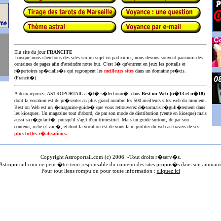
Elu site du jour
FRANCITE
Lorsque nous cherchons des sites sur un sujet en particulier, nous devons souvent parcourir des
centaines de pages afin d'atteindre notre but. C'est l� qu'entrent en jeux les portails et
r�pertoires sp�cialis�s qui regroupent les
meilleurs sites
dans un domaine pr�cis.
(Francit�)
A deux reprises, ASTROPORTAIL a �t� s�lectionn� dans
Best on Web (n�13 et n�18)
dont la vocation est de pr�senter au plus
grand nombre les 500 meilleurs sites web du moment.
Best on Web est un �magazine-guide� que vous retrouverez d�sormais r�guli�rement dans
les kiosques. Un magazine tout d'abord, de par son mode de distribution (vente en kiosque) mais
aussi sa r�gularit�, puisqu'il s'agit d'un trimestriel. Mais un guide surtout, de par son
contenu, riche et vari�, et dont la vocation est de vous faire profiter du web au travers de ses
plus belles r�alisations.
Copyright Astroportail.com (c) 200
6
-Tout droits r�serv�s.
stroportail.com ne peut �tre tenu responsable du contenu des sites propos�s dans son annuair
Pour tout liens rompu ou pour toute information :
cliquez ici