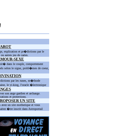
!
TAROT
ge, explication et pr�dictions par le
t ou autres jeu de cartes.
AMOUR-SEXE
nit� dans le couple, comportement
els selon le signe, probl�mes de coeur,
IVINATION
ictions par les runes, m�thode
taine, le yi-king, l'oracle �lectronique
ANGES
ver son ange gardien et archange.
cations et protections.
ROPOSER UN SITE
 avez un site esotherique et vous
aitez �tre inscrit dans Astroportail