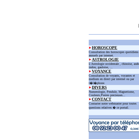
HOROSCOPE
Consultation des horoscopes quotidiens
annuels par internet.
ASTROLOGIE
L'Astrologie occidentale , chinoise, arab
indou, gauloise, ...
VOYANCE
Consultation de voyants, voyantes et
medium en direct par internet ou par
t�l�phone.
DIVERS
Numerologie, Pendule, Magnetisme,
Couleurs,Pierres precieuses...
CONTACT
Contacter notre webmaster pour toutes
questions relatives � ce portail.