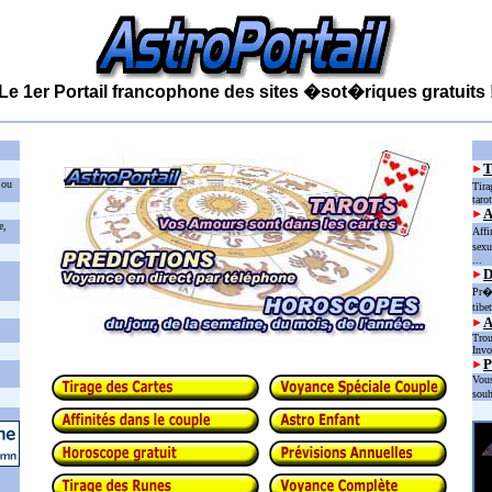
Le 1er Portail francophone des sites �sot�riques gratuits 
 ou
Tira
taro
e,
Affi
sexu
...
D
Pr�d
tibe
Trou
Invo
P
Vous
souh