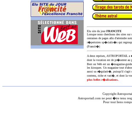
Elu site du jour
FRANCITE
Lorsque nous cherchons des sites sur u
centaines de pages afin d'atteindre not
r�pertoires sp�cialis�s qui regroup
(Francit�)
A deux reprises, ASTROPORTAIL 
dont la vocation est de pr�senter au 
Best on Web est un �magazine-guid
les kiosques. Un magazine tout d'abor
aussi sa r�gularit�, puisqu'il s'agit 
contenu, riche et vari�, et dont la voc
plus belles r�alisations.
Copyright Astroporta
Astroportail.com ne peut �tre tenu res
Pour tout liens romp