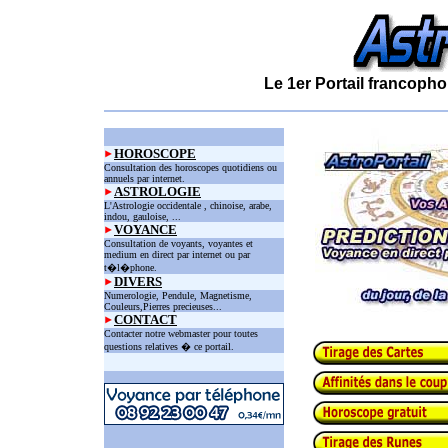
Le 1er Portail francopho
HOROSCOPE
Consultation des horoscopes quotidiens ou
annuels par internet.
ASTROLOGIE
L'Astrologie occidentale , chinoise, arabe,
indou, gauloise, ...
VOYANCE
Consultation de voyants, voyantes et
medium en direct par internet ou par
t�l�phone.
DIVERS
Numerologie, Pendule, Magnetisme,
Couleurs,Pierres precieuses...
CONTACT
Contacter notre webmaster pour toutes
questions relatives � ce portail.