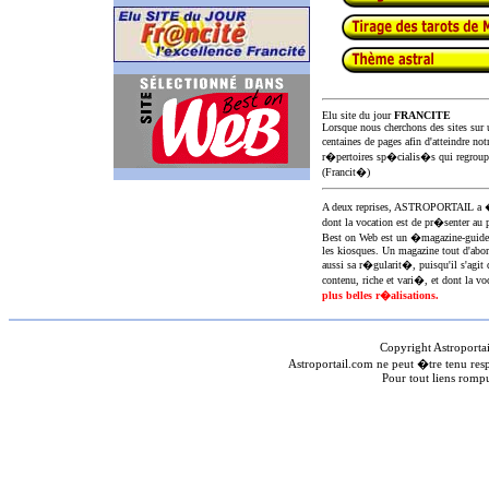
Elu site du jour
FRANCITE
Lorsque nous cherchons des sites sur u
centaines de pages afin d'atteindre not
r�pertoires sp�cialis�s qui regroup
(Francit�)
A deux reprises, ASTROPORTAIL 
dont la vocation est de pr�senter au 
Best on Web est un �magazine-guid
les kiosques. Un magazine tout d'abor
aussi sa r�gularit�, puisqu'il s'agit 
contenu, riche et vari�, et dont la voc
plus belles r�alisations.
Copyright Astroporta
Astroportail.com ne peut �tre tenu res
Pour tout liens romp