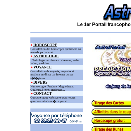
Le 1er Portail francopho
HOROSCOPE
Consultation des horoscopes quotidiens ou
annuels par internet.
ASTROLOGIE
L'Astrologie occidentale , chinoise, arabe,
indou, gauloise, ...
VOYANCE
Consultation de voyants, voyantes et
medium en direct par internet ou par
t�l�phone.
DIVERS
Numerologie, Pendule, Magnetisme,
Couleurs,Pierres precieuses...
CONTACT
Contacter notre webmaster pour toutes
questions relatives � ce portail.