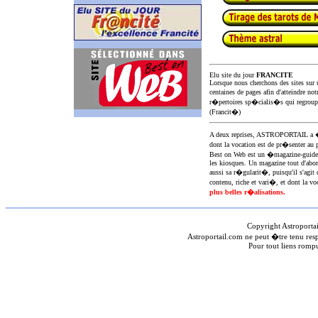
Elu site du jour
FRANCITE
Lorsque nous cherchons des sites sur u
centaines de pages afin d'atteindre not
r�pertoires sp�cialis�s qui regroup
(Francit�)
A deux reprises, ASTROPORTAIL 
dont la vocation est de pr�senter au 
Best on Web est un �magazine-guid
les kiosques. Un magazine tout d'abor
aussi sa r�gularit�, puisqu'il s'agit 
contenu, riche et vari�, et dont la voc
plus belles r�alisations.
Copyright Astroporta
Astroportail.com ne peut �tre tenu res
Pour tout liens romp