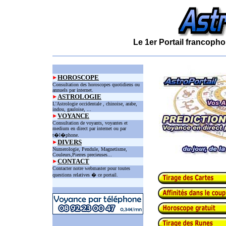
Le 1er Portail francopho
HOROSCOPE
Consultation des horoscopes quotidiens ou
annuels par internet.
ASTROLOGIE
L'Astrologie occidentale , chinoise, arabe,
indou, gauloise, ...
VOYANCE
Consultation de voyants, voyantes et
medium en direct par internet ou par
t�l�phone.
DIVERS
Numerologie, Pendule, Magnetisme,
Couleurs,Pierres precieuses...
CONTACT
Contacter notre webmaster pour toutes
questions relatives � ce portail.