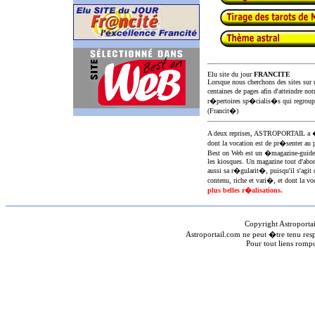
Elu site du jour
FRANCITE
Lorsque nous cherchons des sites sur u
centaines de pages afin d'atteindre not
r�pertoires sp�cialis�s qui regroup
(Francit�)
A deux reprises, ASTROPORTAIL 
dont la vocation est de pr�senter au 
Best on Web est un �magazine-guid
les kiosques. Un magazine tout d'abor
aussi sa r�gularit�, puisqu'il s'agit 
contenu, riche et vari�, et dont la voc
plus belles r�alisations.
Copyright Astroporta
Astroportail.com ne peut �tre tenu res
Pour tout liens romp