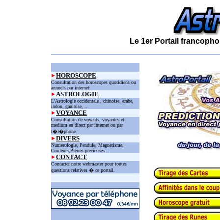
Le 1er Portail francopho
HOROSCOPE
Consultation des horoscopes quotidiens ou
annuels par internet.
ASTROLOGIE
L'Astrologie occidentale , chinoise, arabe,
indou, gauloise, ...
VOYANCE
Consultation de voyants, voyantes et
medium en direct par internet ou par
t�l�phone.
DIVERS
Numerologie, Pendule, Magnetisme,
Couleurs,Pierres precieuses...
CONTACT
Contacter notre webmaster pour toutes
questions relatives � ce portail.