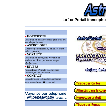
Le 1er Portail francopho
HOROSCOPE
Consultation des horoscopes quotidiens ou
annuels par internet.
ASTROLOGIE
L'Astrologie occidentale , chinoise, arabe,
indou, gauloise, ...
VOYANCE
Consultation de voyants, voyantes et
medium en direct par internet ou par
t�l�phone.
DIVERS
Numerologie, Pendule, Magnetisme,
Couleurs,Pierres precieuses...
CONTACT
Contacter notre webmaster pour toutes
questions relatives � ce portail.