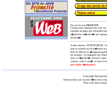
Elu site du jour
FRANCITE
Lorsque nous cherchons des sites sur u
centaines de pages afin d'atteindre not
r�pertoires sp�cialis�s qui regroup
(Francit�)
A deux reprises, ASTROPORTAIL 
dont la vocation est de pr�senter au 
Best on Web est un �magazine-guid
les kiosques. Un magazine tout d'abor
aussi sa r�gularit�, puisqu'il s'agit 
contenu, riche et vari�, et dont la voc
plus belles r�alisations.
Copyright Astroporta
Astroportail.com ne peut �tre tenu res
Pour tout liens romp