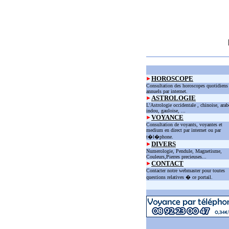
HOROSCOPE
Consultation des horoscopes quotidiens
annuels par internet.
ASTROLOGIE
L'Astrologie occidentale , chinoise, arab
indou, gauloise, ...
VOYANCE
Consultation de voyants, voyantes et
medium en direct par internet ou par
t�l�phone.
DIVERS
Numerologie, Pendule, Magnetisme,
Couleurs,Pierres precieuses...
CONTACT
Contacter notre webmaster pour toutes
questions relatives � ce portail.