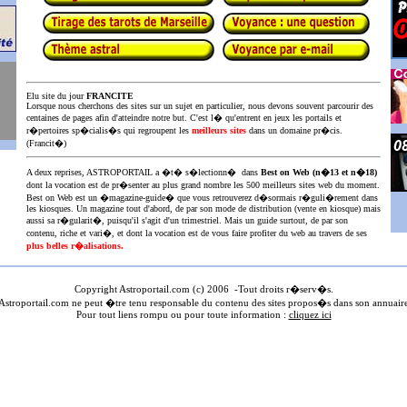
Elu site du jour
FRANCITE
Lorsque nous cherchons des sites sur un sujet en particulier, nous devons souvent parcourir des
centaines de pages afin d'atteindre notre but. C'est l� qu'entrent en jeux les portails et
r�pertoires sp�cialis�s qui regroupent les
meilleurs sites
dans un domaine pr�cis.
(Francit�)
A deux reprises, ASTROPORTAIL a �t� s�lectionn� dans
Best on Web (n�13 et n�18)
dont la vocation est de pr�senter au plus
grand nombre les 500 meilleurs sites web du moment.
Best on Web est un �magazine-guide� que vous retrouverez d�sormais r�guli�rement dans
les kiosques. Un magazine tout d'abord, de par son mode de distribution (vente en kiosque) mais
aussi sa r�gularit�, puisqu'il s'agit d'un trimestriel. Mais un guide surtout, de par son
contenu, riche et vari�, et dont la vocation est de vous faire profiter du web au travers de ses
plus belles r�alisations.
Copyright Astroportail.com (c) 200
6
-Tout droits r�serv�s.
stroportail.com ne peut �tre tenu responsable du contenu des sites propos�s dans son annuair
Pour tout liens rompu ou pour toute information :
cliquez ici