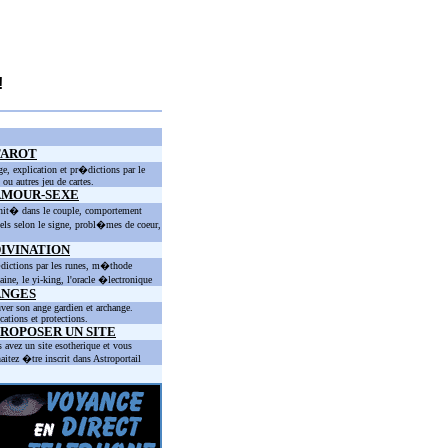
!
TAROT
ge, explication et pr�dictions par le
t ou autres jeu de cartes.
AMOUR-SEXE
nit� dans le couple, comportement
els selon le signe, probl�mes de coeur,
IVINATION
ictions par les runes, m�thode
taine, le yi-king, l'oracle �lectronique
ANGES
ver son ange gardien et archange.
cations et protections.
ROPOSER UN SITE
 avez un site esotherique et vous
aitez �tre inscrit dans Astroportail