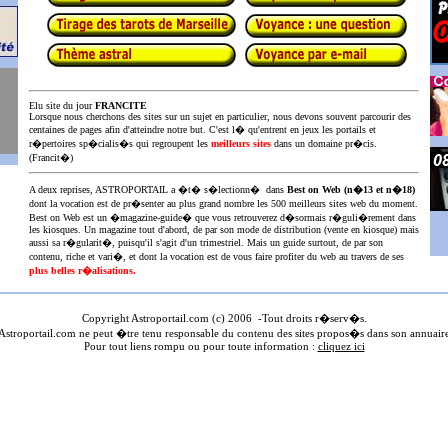
Elu site du jour
FRANCITE
Lorsque nous cherchons des sites sur un sujet en particulier, nous devons souvent parcourir des
centaines de pages afin d'atteindre notre but. C'est l� qu'entrent en jeux les portails et
r�pertoires sp�cialis�s qui regroupent les
meilleurs sites
dans un domaine pr�cis.
(Francit�)
A deux reprises, ASTROPORTAIL a �t� s�lectionn� dans
Best on Web (n�13 et n�18)
dont la vocation est de pr�senter au plus
grand nombre les 500 meilleurs sites web du moment.
Best on Web est un �magazine-guide� que vous retrouverez d�sormais r�guli�rement dans
les kiosques. Un magazine tout d'abord, de par son mode de distribution (vente en kiosque) mais
aussi sa r�gularit�, puisqu'il s'agit d'un trimestriel. Mais un guide surtout, de par son
contenu, riche et vari�, et dont la vocation est de vous faire profiter du web au travers de ses
plus belles r�alisations.
Copyright Astroportail.com (c) 200
6
-Tout droits r�serv�s.
stroportail.com ne peut �tre tenu responsable du contenu des sites propos�s dans son annuair
Pour tout liens rompu ou pour toute information :
cliquez ici