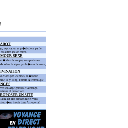
!
TAROT
ge, explication et pr�dictions par le
t ou autres jeu de cartes.
AMOUR-SEXE
nit� dans le couple, comportement
els selon le signe, probl�mes de coeur,
IVINATION
ictions par les runes, m�thode
taine, le yi-king, l'oracle �lectronique
ANGES
ver son ange gardien et archange.
cations et protections.
ROPOSER UN SITE
 avez un site esotherique et vous
aitez �tre inscrit dans Astroportail