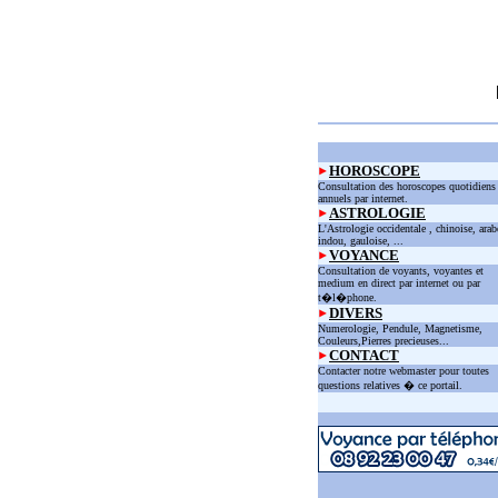
HOROSCOPE
Consultation des horoscopes quotidiens
annuels par internet.
ASTROLOGIE
L'Astrologie occidentale , chinoise, arab
indou, gauloise, ...
VOYANCE
Consultation de voyants, voyantes et
medium en direct par internet ou par
t�l�phone.
DIVERS
Numerologie, Pendule, Magnetisme,
Couleurs,Pierres precieuses...
CONTACT
Contacter notre webmaster pour toutes
questions relatives � ce portail.