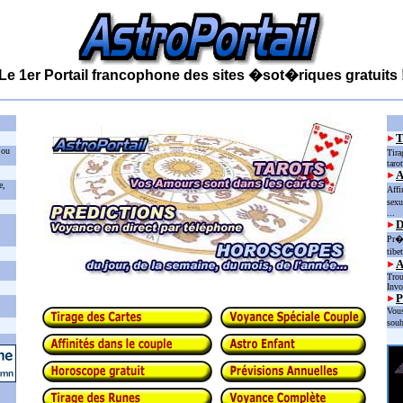
Le 1er Portail francophone des sites �sot�riques gratuits 
 ou
Tira
taro
e,
Affi
sexu
...
D
Pr�d
tibe
Trou
Invo
P
Vous
souh