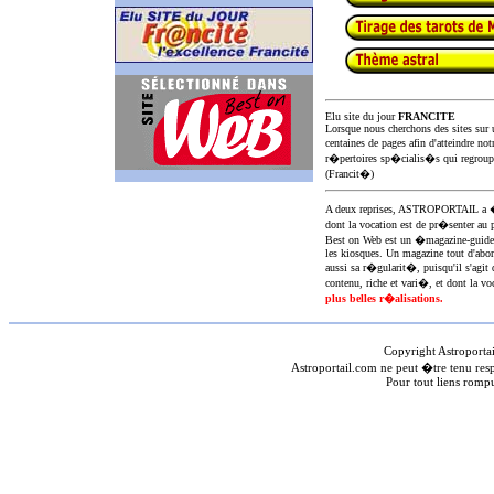
Elu site du jour
FRANCITE
Lorsque nous cherchons des sites sur u
centaines de pages afin d'atteindre not
r�pertoires sp�cialis�s qui regroup
(Francit�)
A deux reprises, ASTROPORTAIL 
dont la vocation est de pr�senter au 
Best on Web est un �magazine-guid
les kiosques. Un magazine tout d'abor
aussi sa r�gularit�, puisqu'il s'agit 
contenu, riche et vari�, et dont la voc
plus belles r�alisations.
Copyright Astroporta
Astroportail.com ne peut �tre tenu res
Pour tout liens romp