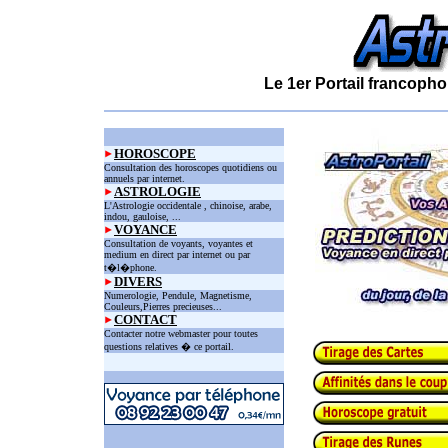
Le 1er Portail francopho
HOROSCOPE
Consultation des horoscopes quotidiens ou
annuels par internet.
ASTROLOGIE
L'Astrologie occidentale , chinoise, arabe,
indou, gauloise, ...
VOYANCE
Consultation de voyants, voyantes et
medium en direct par internet ou par
t�l�phone.
DIVERS
Numerologie, Pendule, Magnetisme,
Couleurs,Pierres precieuses...
CONTACT
Contacter notre webmaster pour toutes
questions relatives � ce portail.