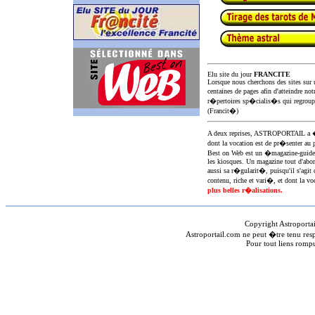
Elu site du jour
FRANCITE
Lorsque nous cherchons des sites sur u
centaines de pages afin d'atteindre not
r�pertoires sp�cialis�s qui regroup
(Francit�)
A deux reprises, ASTROPORTAIL 
dont la vocation est de pr�senter au 
Best on Web est un �magazine-guid
les kiosques. Un magazine tout d'abor
aussi sa r�gularit�, puisqu'il s'agit 
contenu, riche et vari�, et dont la voc
plus belles r�alisations.
Copyright Astroporta
Astroportail.com ne peut �tre tenu res
Pour tout liens romp