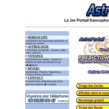
Le 1er Portail francopho
HOROSCOPE
Consultation des horoscopes quotidiens ou
annuels par internet.
ASTROLOGIE
L'Astrologie occidentale , chinoise, arabe,
indou, gauloise, ...
VOYANCE
Consultation de voyants, voyantes et
medium en direct par internet ou par
t�l�phone.
DIVERS
Numerologie, Pendule, Magnetisme,
Couleurs,Pierres precieuses...
CONTACT
Contacter notre webmaster pour toutes
questions relatives � ce portail.