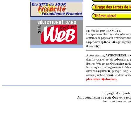
Elu site du jour
FRANCITE
Lorsque nous cherchons des sites sur u
centaines de pages afin d'atteindre not
r�pertoires sp�cialis�s qui regroup
(Francit�)
A deux reprises, ASTROPORTAIL 
dont la vocation est de pr�senter au 
Best on Web est un �magazine-guid
les kiosques. Un magazine tout d'abor
aussi sa r�gularit�, puisqu'il s'agit 
contenu, riche et vari�, et dont la voc
plus belles r�alisations.
Copyright Astroporta
Astroportail.com ne peut �tre tenu res
Pour tout liens romp