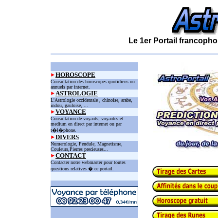
Le 1er Portail francopho
HOROSCOPE
Consultation des horoscopes quotidiens ou
annuels par internet.
ASTROLOGIE
L'Astrologie occidentale , chinoise, arabe,
indou, gauloise, ...
VOYANCE
Consultation de voyants, voyantes et
medium en direct par internet ou par
t�l�phone.
DIVERS
Numerologie, Pendule, Magnetisme,
Couleurs,Pierres precieuses...
CONTACT
Contacter notre webmaster pour toutes
questions relatives � ce portail.