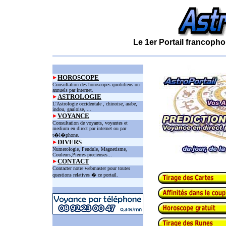
Le 1er Portail francopho
HOROSCOPE
Consultation des horoscopes quotidiens ou
annuels par internet.
ASTROLOGIE
L'Astrologie occidentale , chinoise, arabe,
indou, gauloise, ...
VOYANCE
Consultation de voyants, voyantes et
medium en direct par internet ou par
t�l�phone.
DIVERS
Numerologie, Pendule, Magnetisme,
Couleurs,Pierres precieuses...
CONTACT
Contacter notre webmaster pour toutes
questions relatives � ce portail.