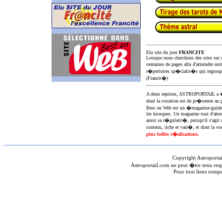
Elu site du jour
FRANCITE
Lorsque nous cherchons des sites sur u
centaines de pages afin d'atteindre not
r�pertoires sp�cialis�s qui regroup
(Francit�)
A deux reprises, ASTROPORTAIL 
dont la vocation est de pr�senter au 
Best on Web est un �magazine-guid
les kiosques. Un magazine tout d'abor
aussi sa r�gularit�, puisqu'il s'agit 
contenu, riche et vari�, et dont la voc
plus belles r�alisations.
Copyright Astroporta
Astroportail.com ne peut �tre tenu res
Pour tout liens romp