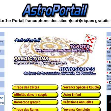
Le 1er Portail francophone des sites �sot�riques gratuits 
 ou
Tira
taro
e,
Affi
sexu
...
D
Pr�d
tibe
Trou
Invo
P
Vous
souh