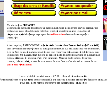
Elu site du jour
FRANCITE
Lorsque nous cherchons des sites sur un sujet en particulier, nous devons souvent parcourir des
centaines de pages afin d'atteindre notre but. C'est l� qu'entrent en jeux les portails et
r�pertoires sp�cialis�s qui regroupent les
meilleurs sites
dans un domaine pr�cis.
(Francit�)
A deux reprises, ASTROPORTAIL a �t� s�lectionn� dans
Best on Web (n�13 et n�18)
dont la vocation est de pr�senter au plus
grand nombre les 500 meilleurs sites web du moment.
Best on Web est un �magazine-guide� que vous retrouverez d�sormais r�guli�rement dans
les kiosques. Un magazine tout d'abord, de par son mode de distribution (vente en kiosque) mais
aussi sa r�gularit�, puisqu'il s'agit d'un trimestriel. Mais un guide surtout, de par son
contenu, riche et vari�, et dont la vocation est de vous faire profiter du web au travers de ses
plus belles r�alisations.
Copyright Astroportail.com (c) 200
6
-Tout droits r�serv�s.
stroportail.com ne peut �tre tenu responsable du contenu des sites propos�s dans son annuair
Pour tout liens rompu ou pour toute information :
cliquez ici