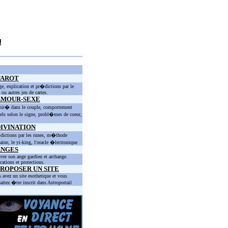
!
TAROT
ge, explication et pr�dictions par le
t ou autres jeu de cartes.
AMOUR-SEXE
nit� dans le couple, comportement
els selon le signe, probl�mes de coeur,
IVINATION
ictions par les runes, m�thode
taine, le yi-king, l'oracle �lectronique
ANGES
ver son ange gardien et archange.
cations et protections.
ROPOSER UN SITE
 avez un site esotherique et vous
aitez �tre inscrit dans Astroportail