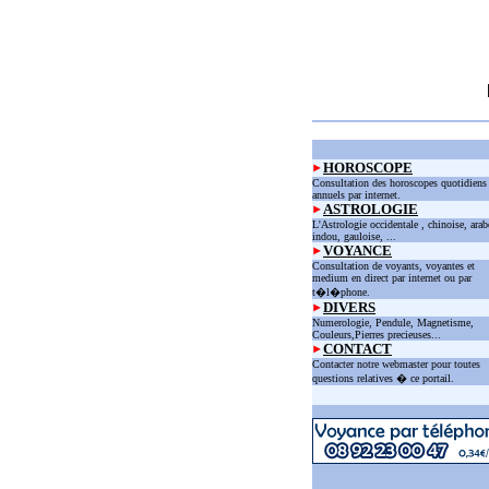
HOROSCOPE
Consultation des horoscopes quotidiens
annuels par internet.
ASTROLOGIE
L'Astrologie occidentale , chinoise, arab
indou, gauloise, ...
VOYANCE
Consultation de voyants, voyantes et
medium en direct par internet ou par
t�l�phone.
DIVERS
Numerologie, Pendule, Magnetisme,
Couleurs,Pierres precieuses...
CONTACT
Contacter notre webmaster pour toutes
questions relatives � ce portail.