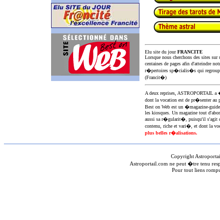
Elu site du jour
FRANCITE
Lorsque nous cherchons des sites sur u
centaines de pages afin d'atteindre not
r�pertoires sp�cialis�s qui regroup
(Francit�)
A deux reprises, ASTROPORTAIL 
dont la vocation est de pr�senter au 
Best on Web est un �magazine-guid
les kiosques. Un magazine tout d'abor
aussi sa r�gularit�, puisqu'il s'agit 
contenu, riche et vari�, et dont la voc
plus belles r�alisations.
Copyright Astroporta
Astroportail.com ne peut �tre tenu res
Pour tout liens romp