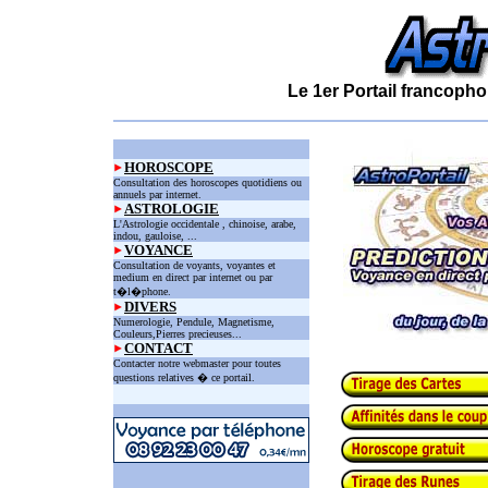
Le 1er Portail francopho
HOROSCOPE
Consultation des horoscopes quotidiens ou
annuels par internet.
ASTROLOGIE
L'Astrologie occidentale , chinoise, arabe,
indou, gauloise, ...
VOYANCE
Consultation de voyants, voyantes et
medium en direct par internet ou par
t�l�phone.
DIVERS
Numerologie, Pendule, Magnetisme,
Couleurs,Pierres precieuses...
CONTACT
Contacter notre webmaster pour toutes
questions relatives � ce portail.