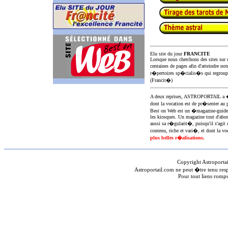
Elu site du jour
FRANCITE
Lorsque nous cherchons des sites sur u
centaines de pages afin d'atteindre not
r�pertoires sp�cialis�s qui regroup
(Francit�)
A deux reprises, ASTROPORTAIL 
dont la vocation est de pr�senter au 
Best on Web est un �magazine-guid
les kiosques. Un magazine tout d'abor
aussi sa r�gularit�, puisqu'il s'agit 
contenu, riche et vari�, et dont la voc
plus belles r�alisations.
Copyright Astroporta
Astroportail.com ne peut �tre tenu res
Pour tout liens romp