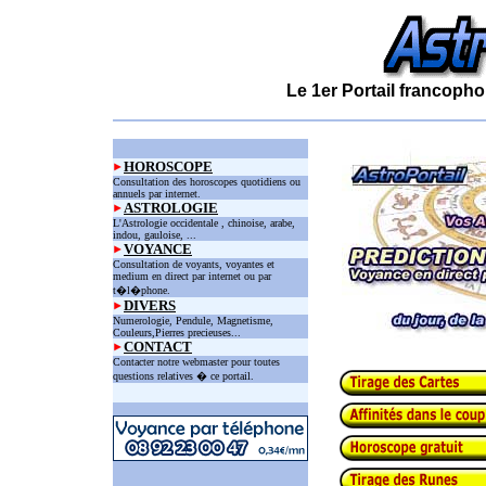
Le 1er Portail francopho
HOROSCOPE
Consultation des horoscopes quotidiens ou
annuels par internet.
ASTROLOGIE
L'Astrologie occidentale , chinoise, arabe,
indou, gauloise, ...
VOYANCE
Consultation de voyants, voyantes et
medium en direct par internet ou par
t�l�phone.
DIVERS
Numerologie, Pendule, Magnetisme,
Couleurs,Pierres precieuses...
CONTACT
Contacter notre webmaster pour toutes
questions relatives � ce portail.