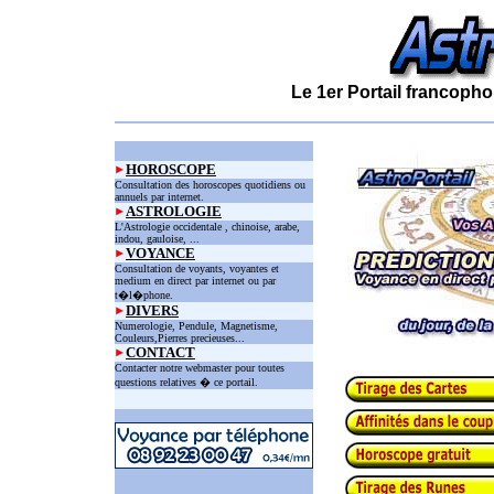
Le 1er Portail francopho
HOROSCOPE
Consultation des horoscopes quotidiens ou
annuels par internet.
ASTROLOGIE
L'Astrologie occidentale , chinoise, arabe,
indou, gauloise, ...
VOYANCE
Consultation de voyants, voyantes et
medium en direct par internet ou par
t�l�phone.
DIVERS
Numerologie, Pendule, Magnetisme,
Couleurs,Pierres precieuses...
CONTACT
Contacter notre webmaster pour toutes
questions relatives � ce portail.