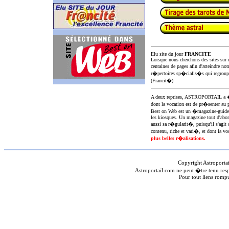
Elu site du jour
FRANCITE
Lorsque nous cherchons des sites sur u
centaines de pages afin d'atteindre not
r�pertoires sp�cialis�s qui regroup
(Francit�)
A deux reprises, ASTROPORTAIL 
dont la vocation est de pr�senter au 
Best on Web est un �magazine-guid
les kiosques. Un magazine tout d'abor
aussi sa r�gularit�, puisqu'il s'agit 
contenu, riche et vari�, et dont la voc
plus belles r�alisations.
Copyright Astroporta
Astroportail.com ne peut �tre tenu res
Pour tout liens romp