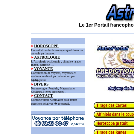
Le 1er Portail francopho
HOROSCOPE
Consultation des horoscopes quotidiens ou
annuels par internet.
ASTROLOGIE
L'Astrologie occidentale , chinoise, arabe,
indou, gauloise, ...
VOYANCE
Consultation de voyants, voyantes et
medium en direct par internet ou par
t�l�phone.
DIVERS
Numerologie, Pendule, Magnetisme,
Couleurs,Pierres precieuses...
CONTACT
Contacter notre webmaster pour toutes
questions relatives � ce portail.