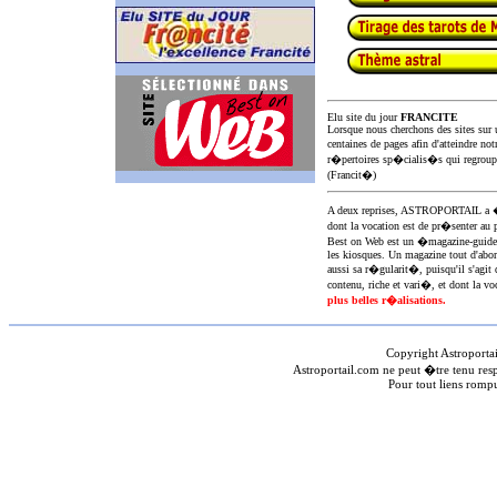
Elu site du jour
FRANCITE
Lorsque nous cherchons des sites sur u
centaines de pages afin d'atteindre not
r�pertoires sp�cialis�s qui regroup
(Francit�)
A deux reprises, ASTROPORTAIL 
dont la vocation est de pr�senter au 
Best on Web est un �magazine-guid
les kiosques. Un magazine tout d'abor
aussi sa r�gularit�, puisqu'il s'agit 
contenu, riche et vari�, et dont la voc
plus belles r�alisations.
Copyright Astroporta
Astroportail.com ne peut �tre tenu res
Pour tout liens romp