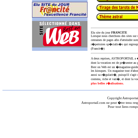
Elu site du jour
FRANCITE
Lorsque nous cherchons des sites sur u
centaines de pages afin d'atteindre not
r�pertoires sp�cialis�s qui regroup
(Francit�)
A deux reprises, ASTROPORTAIL 
dont la vocation est de pr�senter au 
Best on Web est un �magazine-guid
les kiosques. Un magazine tout d'abor
aussi sa r�gularit�, puisqu'il s'agit 
contenu, riche et vari�, et dont la voc
plus belles r�alisations.
Copyright Astroporta
Astroportail.com ne peut �tre tenu res
Pour tout liens romp