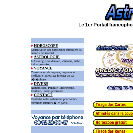
Le 1er Portail francopho
HOROSCOPE
Consultation des horoscopes quotidiens ou
annuels par internet.
ASTROLOGIE
L'Astrologie occidentale , chinoise, arabe,
indou, gauloise, ...
VOYANCE
Consultation de voyants, voyantes et
medium en direct par internet ou par
t�l�phone.
DIVERS
Numerologie, Pendule, Magnetisme,
Couleurs,Pierres precieuses...
CONTACT
Contacter notre webmaster pour toutes
questions relatives � ce portail.