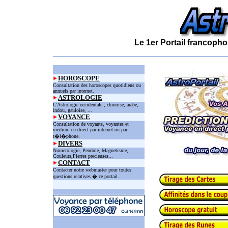
Le 1er Portail francopho
HOROSCOPE
Consultation des horoscopes quotidiens ou
annuels par internet.
ASTROLOGIE
L'Astrologie occidentale , chinoise, arabe,
indou, gauloise, ...
VOYANCE
Consultation de voyants, voyantes et
medium en direct par internet ou par
t�l�phone.
DIVERS
Numerologie, Pendule, Magnetisme,
Couleurs,Pierres precieuses...
CONTACT
Contacter notre webmaster pour toutes
questions relatives � ce portail.