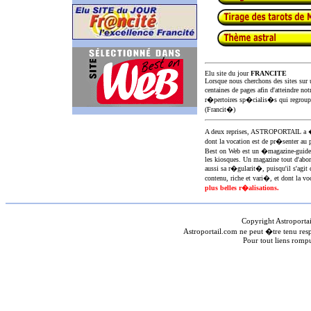
Elu site du jour
FRANCITE
Lorsque nous cherchons des sites sur u
centaines de pages afin d'atteindre not
r�pertoires sp�cialis�s qui regroup
(Francit�)
A deux reprises, ASTROPORTAIL 
dont la vocation est de pr�senter au 
Best on Web est un �magazine-guid
les kiosques. Un magazine tout d'abor
aussi sa r�gularit�, puisqu'il s'agit 
contenu, riche et vari�, et dont la voc
plus belles r�alisations.
Copyright Astroporta
Astroportail.com ne peut �tre tenu res
Pour tout liens romp