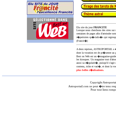
Elu site du jour
FRANCITE
Lorsque nous cherchons des sites sur u
centaines de pages afin d'atteindre not
r�pertoires sp�cialis�s qui regroup
(Francit�)
A deux reprises, ASTROPORTAIL 
dont la vocation est de pr�senter au 
Best on Web est un �magazine-guid
les kiosques. Un magazine tout d'abor
aussi sa r�gularit�, puisqu'il s'agit 
contenu, riche et vari�, et dont la voc
plus belles r�alisations.
Copyright Astroporta
Astroportail.com ne peut �tre tenu res
Pour tout liens romp