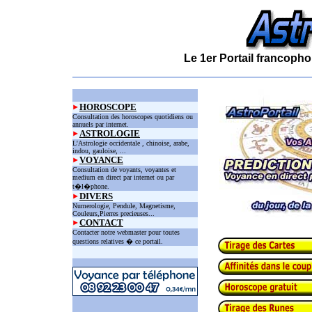
Le 1er Portail francopho
HOROSCOPE
Consultation des horoscopes quotidiens ou
annuels par internet.
ASTROLOGIE
L'Astrologie occidentale , chinoise, arabe,
indou, gauloise, ...
VOYANCE
Consultation de voyants, voyantes et
medium en direct par internet ou par
t�l�phone.
DIVERS
Numerologie, Pendule, Magnetisme,
Couleurs,Pierres precieuses...
CONTACT
Contacter notre webmaster pour toutes
questions relatives � ce portail.