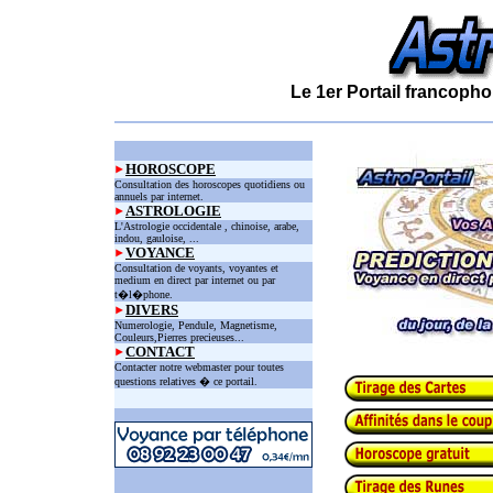
Le 1er Portail francopho
HOROSCOPE
Consultation des horoscopes quotidiens ou
annuels par internet.
ASTROLOGIE
L'Astrologie occidentale , chinoise, arabe,
indou, gauloise, ...
VOYANCE
Consultation de voyants, voyantes et
medium en direct par internet ou par
t�l�phone.
DIVERS
Numerologie, Pendule, Magnetisme,
Couleurs,Pierres precieuses...
CONTACT
Contacter notre webmaster pour toutes
questions relatives � ce portail.