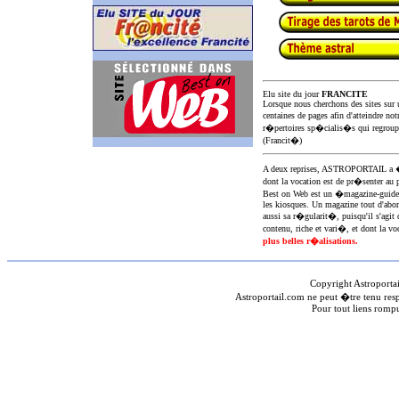
Elu site du jour
FRANCITE
Lorsque nous cherchons des sites sur u
centaines de pages afin d'atteindre not
r�pertoires sp�cialis�s qui regroup
(Francit�)
A deux reprises, ASTROPORTAIL 
dont la vocation est de pr�senter au 
Best on Web est un �magazine-guid
les kiosques. Un magazine tout d'abor
aussi sa r�gularit�, puisqu'il s'agit 
contenu, riche et vari�, et dont la voc
plus belles r�alisations.
Copyright Astroporta
Astroportail.com ne peut �tre tenu res
Pour tout liens romp