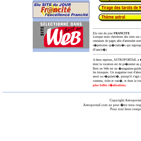
Elu site du jour
FRANCITE
Lorsque nous cherchons des sites sur u
centaines de pages afin d'atteindre not
r�pertoires sp�cialis�s qui regroup
(Francit�)
A deux reprises, ASTROPORTAIL 
dont la vocation est de pr�senter au 
Best on Web est un �magazine-guid
les kiosques. Un magazine tout d'abor
aussi sa r�gularit�, puisqu'il s'agit 
contenu, riche et vari�, et dont la voc
plus belles r�alisations.
Copyright Astroporta
Astroportail.com ne peut �tre tenu res
Pour tout liens romp