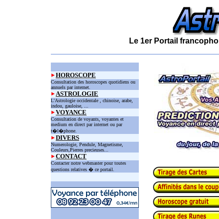
Le 1er Portail francopho
HOROSCOPE
Consultation des horoscopes quotidiens ou
annuels par internet.
ASTROLOGIE
L'Astrologie occidentale , chinoise, arabe,
indou, gauloise, ...
VOYANCE
Consultation de voyants, voyantes et
medium en direct par internet ou par
t�l�phone.
DIVERS
Numerologie, Pendule, Magnetisme,
Couleurs,Pierres precieuses...
CONTACT
Contacter notre webmaster pour toutes
questions relatives � ce portail.