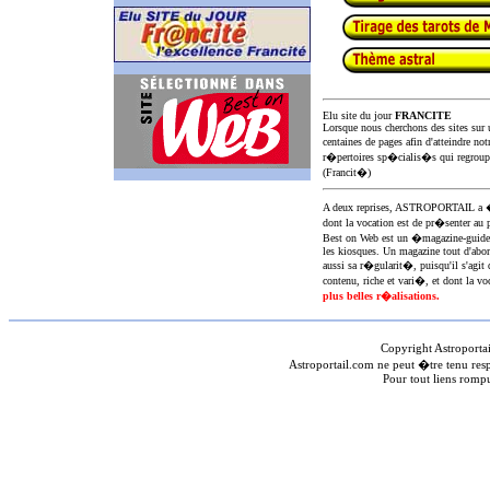
Elu site du jour
FRANCITE
Lorsque nous cherchons des sites sur u
centaines de pages afin d'atteindre not
r�pertoires sp�cialis�s qui regroup
(Francit�)
A deux reprises, ASTROPORTAIL 
dont la vocation est de pr�senter au 
Best on Web est un �magazine-guid
les kiosques. Un magazine tout d'abor
aussi sa r�gularit�, puisqu'il s'agit 
contenu, riche et vari�, et dont la voc
plus belles r�alisations.
Copyright Astroporta
Astroportail.com ne peut �tre tenu res
Pour tout liens romp