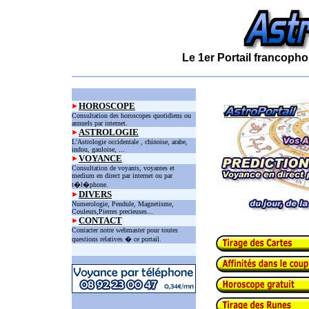
Le 1er Portail francopho
HOROSCOPE
Consultation des horoscopes quotidiens ou
annuels par internet.
ASTROLOGIE
L'Astrologie occidentale , chinoise, arabe,
indou, gauloise, ...
VOYANCE
Consultation de voyants, voyantes et
medium en direct par internet ou par
t�l�phone.
DIVERS
Numerologie, Pendule, Magnetisme,
Couleurs,Pierres precieuses...
CONTACT
Contacter notre webmaster pour toutes
questions relatives � ce portail.