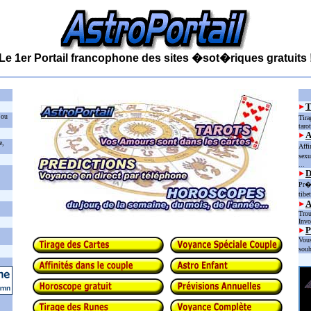
Le 1er Portail francophone des sites �sot�riques gratuits 
 ou
Tira
taro
e,
Affi
sexu
...
D
Pr�d
tibe
Trou
Invo
P
Vous
souh