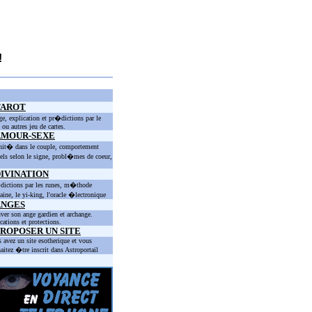
!
TAROT
ge, explication et pr�dictions par le
t ou autres jeu de cartes.
AMOUR-SEXE
nit� dans le couple, comportement
els selon le signe, probl�mes de coeur,
IVINATION
ictions par les runes, m�thode
taine, le yi-king, l'oracle �lectronique
ANGES
ver son ange gardien et archange.
cations et protections.
ROPOSER UN SITE
 avez un site esotherique et vous
aitez �tre inscrit dans Astroportail