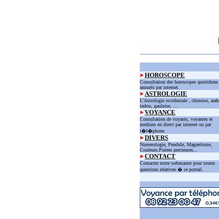
HOROSCOPE
Consultation des horoscopes quotidiens
annuels par internet.
ASTROLOGIE
L'Astrologie occidentale , chinoise, arab
indou, gauloise, ...
VOYANCE
Consultation de voyants, voyantes et
medium en direct par internet ou par
t�l�phone.
DIVERS
Numerologie, Pendule, Magnetisme,
Couleurs,Pierres precieuses...
CONTACT
Contacter notre webmaster pour toutes
questions relatives � ce portail.