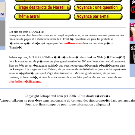
Elu site du jour
FRANCITE
Lorsque nous cherchons des sites sur un sujet en particulier, nous devons souvent parcourir des
centaines de pages afin d'atteindre notre but. C'est l� qu'entrent en jeux les portails et
r�pertoires sp�cialis�s qui regroupent les
meilleurs sites
dans un domaine pr�cis.
(Francit�)
A deux reprises, ASTROPORTAIL a �t� s�lectionn� dans
Best on Web (n�13 et n�18)
dont la vocation est de pr�senter au plus
grand nombre les 500 meilleurs sites web du moment.
Best on Web est un �magazine-guide� que vous retrouverez d�sormais r�guli�rement dans
les kiosques. Un magazine tout d'abord, de par son mode de distribution (vente en kiosque) mais
aussi sa r�gularit�, puisqu'il s'agit d'un trimestriel. Mais un guide surtout, de par son
contenu, riche et vari�, et dont la vocation est de vous faire profiter du web au travers de ses
plus belles r�alisations.
Copyright Astroportail.com (c) 200
6
-Tout droits r�serv�s.
stroportail.com ne peut �tre tenu responsable du contenu des sites propos�s dans son annuair
Pour tout liens rompu ou pour toute information :
cliquez ici