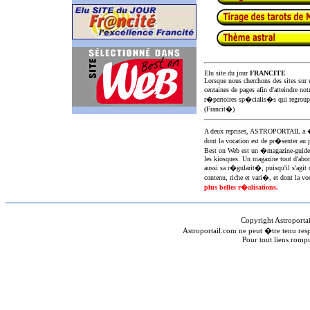
Elu site du jour
FRANCITE
Lorsque nous cherchons des sites sur u
centaines de pages afin d'atteindre not
r�pertoires sp�cialis�s qui regroup
(Francit�)
A deux reprises, ASTROPORTAIL 
dont la vocation est de pr�senter au 
Best on Web est un �magazine-guid
les kiosques. Un magazine tout d'abor
aussi sa r�gularit�, puisqu'il s'agit 
contenu, riche et vari�, et dont la voc
plus belles r�alisations.
Copyright Astroporta
Astroportail.com ne peut �tre tenu res
Pour tout liens romp