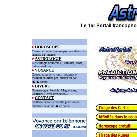
Le 1er Portail francopho
HOROSCOPE
Consultation des horoscopes quotidiens ou
annuels par internet.
ASTROLOGIE
L'Astrologie occidentale , chinoise, arabe,
indou, gauloise, ...
VOYANCE
Consultation de voyants, voyantes et
medium en direct par internet ou par
t�l�phone.
DIVERS
Numerologie, Pendule, Magnetisme,
Couleurs,Pierres precieuses...
CONTACT
Contacter notre webmaster pour toutes
questions relatives � ce portail.