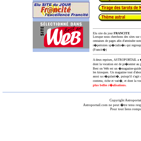
Elu site du jour
FRANCITE
Lorsque nous cherchons des sites sur u
centaines de pages afin d'atteindre not
r�pertoires sp�cialis�s qui regroup
(Francit�)
A deux reprises, ASTROPORTAIL 
dont la vocation est de pr�senter au 
Best on Web est un �magazine-guid
les kiosques. Un magazine tout d'abor
aussi sa r�gularit�, puisqu'il s'agit 
contenu, riche et vari�, et dont la voc
plus belles r�alisations.
Copyright Astroporta
Astroportail.com ne peut �tre tenu res
Pour tout liens romp