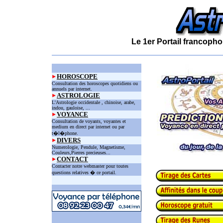
Le 1er Portail francopho
HOROSCOPE
Consultation des horoscopes quotidiens ou
annuels par internet.
ASTROLOGIE
L'Astrologie occidentale , chinoise, arabe,
indou, gauloise, ...
VOYANCE
Consultation de voyants, voyantes et
medium en direct par internet ou par
t�l�phone.
DIVERS
Numerologie, Pendule, Magnetisme,
Couleurs,Pierres precieuses...
CONTACT
Contacter notre webmaster pour toutes
questions relatives � ce portail.