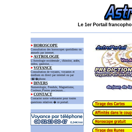
Le 1er Portail francopho
HOROSCOPE
Consultation des horoscopes quotidiens ou
annuels par internet.
ASTROLOGIE
L'Astrologie occidentale , chinoise, arabe,
indou, gauloise, ...
VOYANCE
Consultation de voyants, voyantes et
medium en direct par internet ou par
t�l�phone.
DIVERS
Numerologie, Pendule, Magnetisme,
Couleurs,Pierres precieuses...
CONTACT
Contacter notre webmaster pour toutes
questions relatives � ce portail.