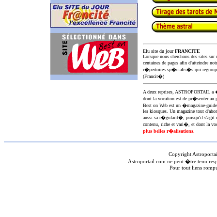
Elu site du jour
FRANCITE
Lorsque nous cherchons des sites sur u
centaines de pages afin d'atteindre not
r�pertoires sp�cialis�s qui regroup
(Francit�)
A deux reprises, ASTROPORTAIL 
dont la vocation est de pr�senter au 
Best on Web est un �magazine-guid
les kiosques. Un magazine tout d'abor
aussi sa r�gularit�, puisqu'il s'agit 
contenu, riche et vari�, et dont la voc
plus belles r�alisations.
Copyright Astroporta
Astroportail.com ne peut �tre tenu res
Pour tout liens romp