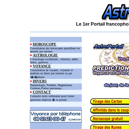
Le 1er Portail francopho
HOROSCOPE
Consultation des horoscopes quotidiens ou
annuels par internet.
ASTROLOGIE
L'Astrologie occidentale , chinoise, arabe,
indou, gauloise, ...
VOYANCE
Consultation de voyants, voyantes et
medium en direct par internet ou par
t�l�phone.
DIVERS
Numerologie, Pendule, Magnetisme,
Couleurs,Pierres precieuses...
CONTACT
Contacter notre webmaster pour toutes
questions relatives � ce portail.