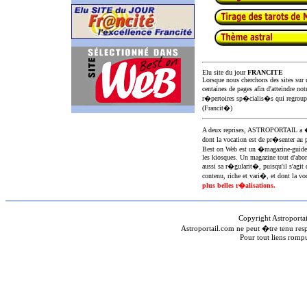
Elu site du jour
FRANCITE
Lorsque nous cherchons des sites sur u
centaines de pages afin d'atteindre not
r�pertoires sp�cialis�s qui regroup
(Francit�)
A deux reprises, ASTROPORTAIL 
dont la vocation est de pr�senter au 
Best on Web est un �magazine-guid
les kiosques. Un magazine tout d'abor
aussi sa r�gularit�, puisqu'il s'agit 
contenu, riche et vari�, et dont la voc
plus belles r�alisations.
Copyright Astroporta
Astroportail.com ne peut �tre tenu res
Pour tout liens romp