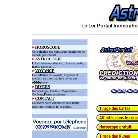
Le 1er Portail francopho
HOROSCOPE
Consultation des horoscopes quotidiens ou
annuels par internet.
ASTROLOGIE
L'Astrologie occidentale , chinoise, arabe,
indou, gauloise, ...
VOYANCE
Consultation de voyants, voyantes et
medium en direct par internet ou par
t�l�phone.
DIVERS
Numerologie, Pendule, Magnetisme,
Couleurs,Pierres precieuses...
CONTACT
Contacter notre webmaster pour toutes
questions relatives � ce portail.