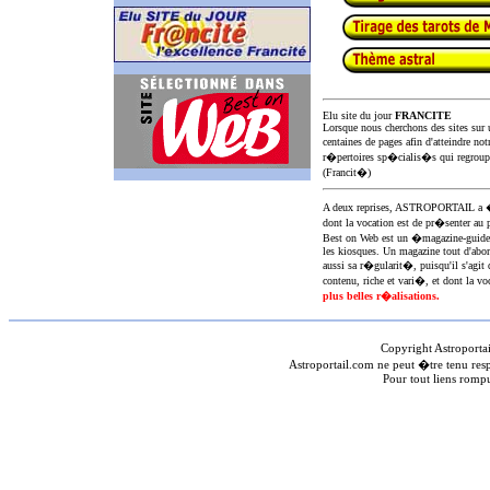
Elu site du jour
FRANCITE
Lorsque nous cherchons des sites sur u
centaines de pages afin d'atteindre not
r�pertoires sp�cialis�s qui regroup
(Francit�)
A deux reprises, ASTROPORTAIL 
dont la vocation est de pr�senter au 
Best on Web est un �magazine-guid
les kiosques. Un magazine tout d'abor
aussi sa r�gularit�, puisqu'il s'agit 
contenu, riche et vari�, et dont la voc
plus belles r�alisations.
Copyright Astroporta
Astroportail.com ne peut �tre tenu res
Pour tout liens romp