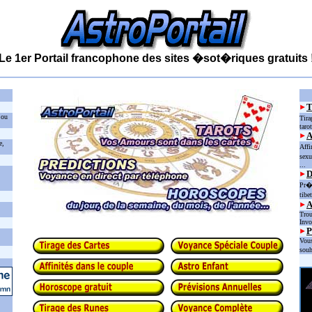
Le 1er Portail francophone des sites �sot�riques gratuits 
 ou
Tira
taro
e,
Affi
sexu
...
D
Pr�d
tibe
Trou
Invo
P
Vous
souh