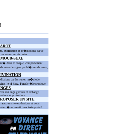
!
TAROT
ge, explication et pr�dictions par le
t ou autres jeu de cartes.
AMOUR-SEXE
nit� dans le couple, comportement
els selon le signe, probl�mes de coeur,
IVINATION
ictions par les runes, m�thode
taine, le yi-king, l'oracle �lectronique
ANGES
ver son ange gardien et archange.
cations et protections.
ROPOSER UN SITE
 avez un site esotherique et vous
aitez �tre inscrit dans Astroportail