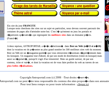
Elu site du jour
FRANCITE
Lorsque nous cherchons des sites sur un sujet en particulier, nous devons souvent parcourir des
centaines de pages afin d'atteindre notre but. C'est l� qu'entrent en jeux les portails et
r�pertoires sp�cialis�s qui regroupent les
meilleurs sites
dans un domaine pr�cis.
(Francit�)
A deux reprises, ASTROPORTAIL a �t� s�lectionn� dans
Best on Web (n�13 et n�18)
dont la vocation est de pr�senter au plus
grand nombre les 500 meilleurs sites web du moment.
Best on Web est un �magazine-guide� que vous retrouverez d�sormais r�guli�rement dans
les kiosques. Un magazine tout d'abord, de par son mode de distribution (vente en kiosque) mais
aussi sa r�gularit�, puisqu'il s'agit d'un trimestriel. Mais un guide surtout, de par son
contenu, riche et vari�, et dont la vocation est de vous faire profiter du web au travers de ses
plus belles r�alisations.
Copyright Astroportail.com (c) 200
6
-Tout droits r�serv�s.
stroportail.com ne peut �tre tenu responsable du contenu des sites propos�s dans son annuair
Pour tout liens rompu ou pour toute information :
cliquez ici