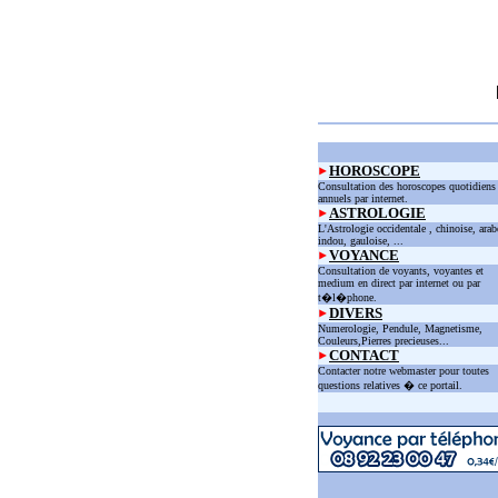
HOROSCOPE
Consultation des horoscopes quotidiens
annuels par internet.
ASTROLOGIE
L'Astrologie occidentale , chinoise, arab
indou, gauloise, ...
VOYANCE
Consultation de voyants, voyantes et
medium en direct par internet ou par
t�l�phone.
DIVERS
Numerologie, Pendule, Magnetisme,
Couleurs,Pierres precieuses...
CONTACT
Contacter notre webmaster pour toutes
questions relatives � ce portail.