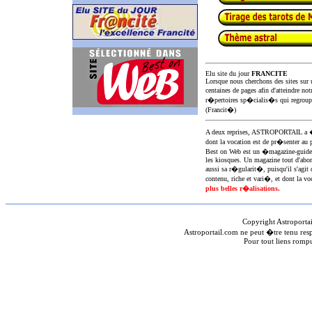
Elu site du jour
FRANCITE
Lorsque nous cherchons des sites sur u
centaines de pages afin d'atteindre not
r�pertoires sp�cialis�s qui regroup
(Francit�)
A deux reprises, ASTROPORTAIL 
dont la vocation est de pr�senter au 
Best on Web est un �magazine-guid
les kiosques. Un magazine tout d'abor
aussi sa r�gularit�, puisqu'il s'agit 
contenu, riche et vari�, et dont la voc
plus belles r�alisations.
Copyright Astroporta
Astroportail.com ne peut �tre tenu res
Pour tout liens romp