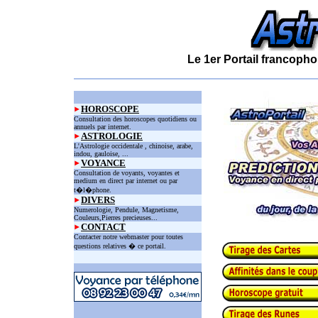
Le 1er Portail francopho
HOROSCOPE
Consultation des horoscopes quotidiens ou
annuels par internet.
ASTROLOGIE
L'Astrologie occidentale , chinoise, arabe,
indou, gauloise, ...
VOYANCE
Consultation de voyants, voyantes et
medium en direct par internet ou par
t�l�phone.
DIVERS
Numerologie, Pendule, Magnetisme,
Couleurs,Pierres precieuses...
CONTACT
Contacter notre webmaster pour toutes
questions relatives � ce portail.