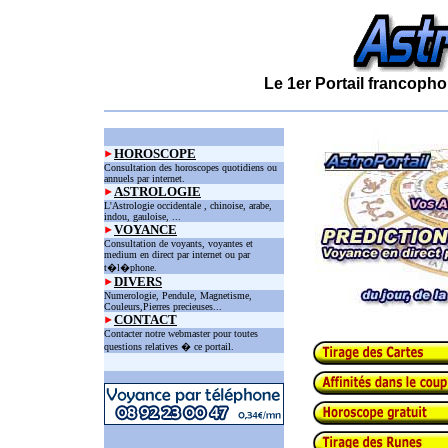
Le 1er Portail francopho
HOROSCOPE
Consultation des horoscopes quotidiens ou
annuels par internet.
ASTROLOGIE
L'Astrologie occidentale , chinoise, arabe,
indou, gauloise, ...
VOYANCE
Consultation de voyants, voyantes et
medium en direct par internet ou par
t�l�phone.
DIVERS
Numerologie, Pendule, Magnetisme,
Couleurs,Pierres precieuses...
CONTACT
Contacter notre webmaster pour toutes
questions relatives � ce portail.