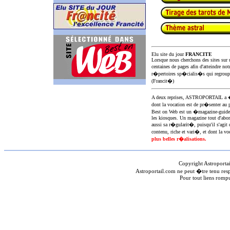
Elu site du jour
FRANCITE
Lorsque nous cherchons des sites sur u
centaines de pages afin d'atteindre not
r�pertoires sp�cialis�s qui regroup
(Francit�)
A deux reprises, ASTROPORTAIL 
dont la vocation est de pr�senter au 
Best on Web est un �magazine-guid
les kiosques. Un magazine tout d'abor
aussi sa r�gularit�, puisqu'il s'agit 
contenu, riche et vari�, et dont la voc
plus belles r�alisations.
Copyright Astroporta
Astroportail.com ne peut �tre tenu res
Pour tout liens romp