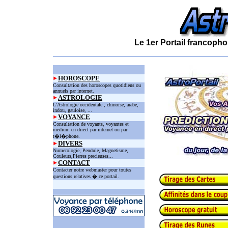
Le 1er Portail francopho
HOROSCOPE
Consultation des horoscopes quotidiens ou
annuels par internet.
ASTROLOGIE
L'Astrologie occidentale , chinoise, arabe,
indou, gauloise, ...
VOYANCE
Consultation de voyants, voyantes et
medium en direct par internet ou par
t�l�phone.
DIVERS
Numerologie, Pendule, Magnetisme,
Couleurs,Pierres precieuses...
CONTACT
Contacter notre webmaster pour toutes
questions relatives � ce portail.