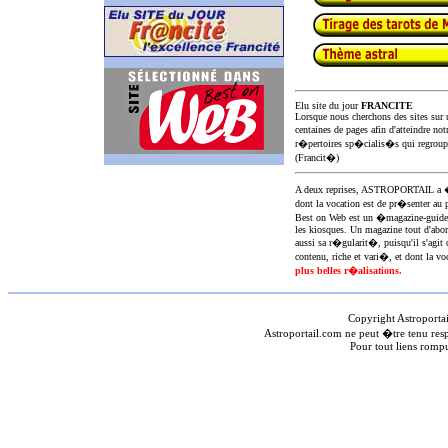
Elu site du jour
FRANCITE
Lorsque nous cherchons des sites sur u
centaines de pages afin d'atteindre not
r�pertoires sp�cialis�s qui regroup
(Francit�)
A deux reprises, ASTROPORTAIL 
dont la vocation est de pr�senter au 
Best on Web est un �magazine-guid
les kiosques. Un magazine tout d'abor
aussi sa r�gularit�, puisqu'il s'agit 
contenu, riche et vari�, et dont la voc
plus belles r�alisations.
Copyright Astroporta
Astroportail.com ne peut �tre tenu res
Pour tout liens romp