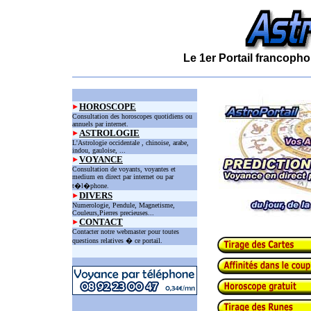
Le 1er Portail francopho
HOROSCOPE
Consultation des horoscopes quotidiens ou
annuels par internet.
ASTROLOGIE
L'Astrologie occidentale , chinoise, arabe,
indou, gauloise, ...
VOYANCE
Consultation de voyants, voyantes et
medium en direct par internet ou par
t�l�phone.
DIVERS
Numerologie, Pendule, Magnetisme,
Couleurs,Pierres precieuses...
CONTACT
Contacter notre webmaster pour toutes
questions relatives � ce portail.