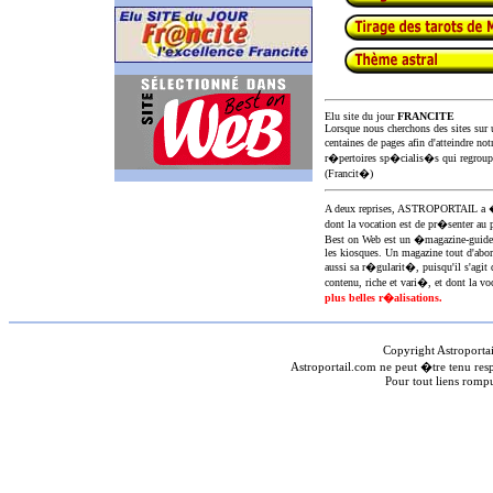
Elu site du jour
FRANCITE
Lorsque nous cherchons des sites sur u
centaines de pages afin d'atteindre not
r�pertoires sp�cialis�s qui regroup
(Francit�)
A deux reprises, ASTROPORTAIL 
dont la vocation est de pr�senter au 
Best on Web est un �magazine-guid
les kiosques. Un magazine tout d'abor
aussi sa r�gularit�, puisqu'il s'agit 
contenu, riche et vari�, et dont la voc
plus belles r�alisations.
Copyright Astroporta
Astroportail.com ne peut �tre tenu res
Pour tout liens romp