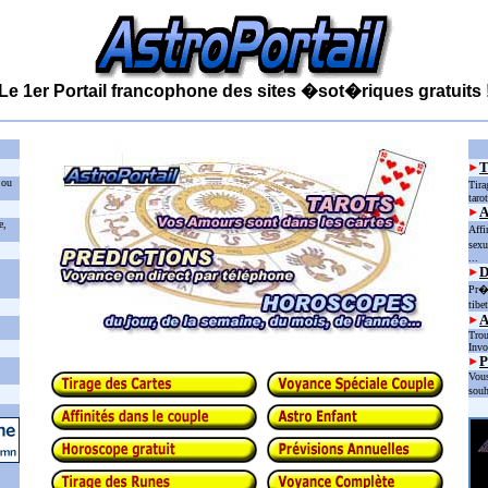
Le 1er Portail francophone des sites �sot�riques gratuits 
 ou
Tira
taro
e,
Affi
sexu
...
D
Pr�d
tibe
Trou
Invo
P
Vous
souh