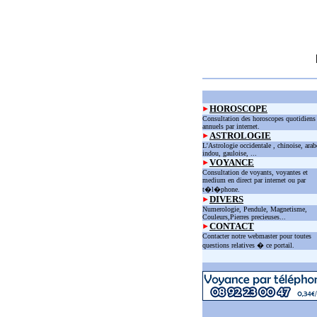
HOROSCOPE
Consultation des horoscopes quotidiens
annuels par internet.
ASTROLOGIE
L'Astrologie occidentale , chinoise, arab
indou, gauloise, ...
VOYANCE
Consultation de voyants, voyantes et
medium en direct par internet ou par
t�l�phone.
DIVERS
Numerologie, Pendule, Magnetisme,
Couleurs,Pierres precieuses...
CONTACT
Contacter notre webmaster pour toutes
questions relatives � ce portail.