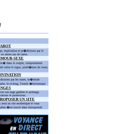
!
TAROT
ge, explication et pr�dictions par le
t ou autres jeu de cartes.
AMOUR-SEXE
nit� dans le couple, comportement
els selon le signe, probl�mes de coeur,
IVINATION
ictions par les runes, m�thode
taine, le yi-king, l'oracle �lectronique
ANGES
ver son ange gardien et archange.
cations et protections.
ROPOSER UN SITE
 avez un site esotherique et vous
aitez �tre inscrit dans Astroportail