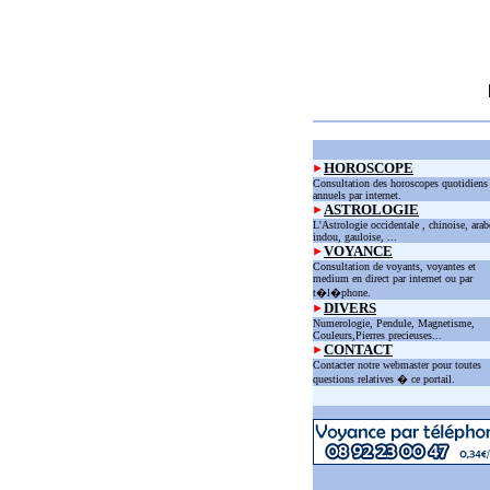
HOROSCOPE
Consultation des horoscopes quotidiens
annuels par internet.
ASTROLOGIE
L'Astrologie occidentale , chinoise, arab
indou, gauloise, ...
VOYANCE
Consultation de voyants, voyantes et
medium en direct par internet ou par
t�l�phone.
DIVERS
Numerologie, Pendule, Magnetisme,
Couleurs,Pierres precieuses...
CONTACT
Contacter notre webmaster pour toutes
questions relatives � ce portail.