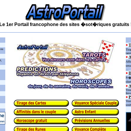
Le 1er Portail francophone des sites �sot�riques gratuits 
 ou
Tira
taro
e,
Affi
sexu
...
D
Pr�d
tibe
Trou
Invo
P
Vous
souh