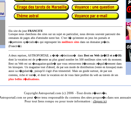
Elu site du jour
FRANCITE
Lorsque nous cherchons des sites sur un sujet en particulier, nous devons souvent parcourir des
centaines de pages afin d'atteindre notre but. C'est l� qu'entrent en jeux les portails et
r�pertoires sp�cialis�s qui regroupent les
meilleurs sites
dans un domaine pr�cis.
(Francit�)
A deux reprises, ASTROPORTAIL a �t� s�lectionn� dans
Best on Web (n�13 et n�18)
dont la vocation est de pr�senter au plus
grand nombre les 500 meilleurs sites web du moment.
Best on Web est un �magazine-guide� que vous retrouverez d�sormais r�guli�rement dans
les kiosques. Un magazine tout d'abord, de par son mode de distribution (vente en kiosque) mais
aussi sa r�gularit�, puisqu'il s'agit d'un trimestriel. Mais un guide surtout, de par son
contenu, riche et vari�, et dont la vocation est de vous faire profiter du web au travers de ses
plus belles r�alisations.
Copyright Astroportail.com (c) 200
6
-Tout droits r�serv�s.
stroportail.com ne peut �tre tenu responsable du contenu des sites propos�s dans son annuair
Pour tout liens rompu ou pour toute information :
cliquez ici