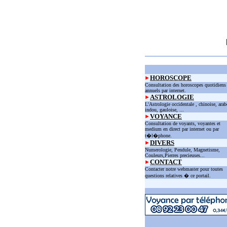
HOROSCOPE
Consultation des horoscopes quotidiens
annuels par internet.
ASTROLOGIE
L'Astrologie occidentale , chinoise, arab
indou, gauloise, ...
VOYANCE
Consultation de voyants, voyantes et
medium en direct par internet ou par
t�l�phone.
DIVERS
Numerologie, Pendule, Magnetisme,
Couleurs,Pierres precieuses...
CONTACT
Contacter notre webmaster pour toutes
questions relatives � ce portail.