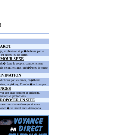
!
TAROT
ge, explication et pr�dictions par le
t ou autres jeu de cartes.
AMOUR-SEXE
nit� dans le couple, comportement
els selon le signe, probl�mes de coeur,
IVINATION
ictions par les runes, m�thode
taine, le yi-king, l'oracle �lectronique
ANGES
ver son ange gardien et archange.
cations et protections.
ROPOSER UN SITE
 avez un site esotherique et vous
aitez �tre inscrit dans Astroportail