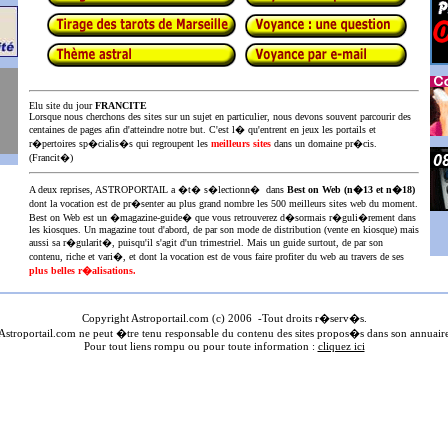
Elu site du jour
FRANCITE
Lorsque nous cherchons des sites sur un sujet en particulier, nous devons souvent parcourir des
centaines de pages afin d'atteindre notre but. C'est l� qu'entrent en jeux les portails et
r�pertoires sp�cialis�s qui regroupent les
meilleurs sites
dans un domaine pr�cis.
(Francit�)
A deux reprises, ASTROPORTAIL a �t� s�lectionn� dans
Best on Web (n�13 et n�18)
dont la vocation est de pr�senter au plus
grand nombre les 500 meilleurs sites web du moment.
Best on Web est un �magazine-guide� que vous retrouverez d�sormais r�guli�rement dans
les kiosques. Un magazine tout d'abord, de par son mode de distribution (vente en kiosque) mais
aussi sa r�gularit�, puisqu'il s'agit d'un trimestriel. Mais un guide surtout, de par son
contenu, riche et vari�, et dont la vocation est de vous faire profiter du web au travers de ses
plus belles r�alisations.
Copyright Astroportail.com (c) 200
6
-Tout droits r�serv�s.
stroportail.com ne peut �tre tenu responsable du contenu des sites propos�s dans son annuair
Pour tout liens rompu ou pour toute information :
cliquez ici