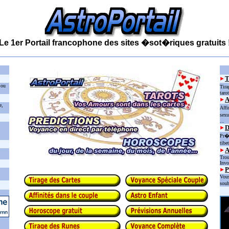
Le 1er Portail francophone des sites �sot�riques gratuits 
 ou
Tira
taro
e,
Affi
sexu
...
D
Pr�d
tibe
Trou
Invo
P
Vous
souh