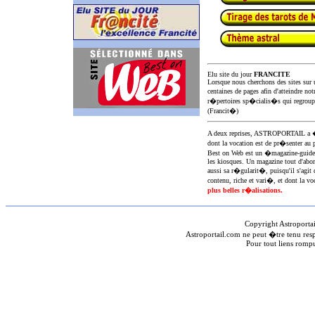
Elu site du jour
FRANCITE
Lorsque nous cherchons des sites sur u
centaines de pages afin d'atteindre not
r�pertoires sp�cialis�s qui regroup
(Francit�)
A deux reprises, ASTROPORTAIL 
dont la vocation est de pr�senter au 
Best on Web est un �magazine-guid
les kiosques. Un magazine tout d'abor
aussi sa r�gularit�, puisqu'il s'agit 
contenu, riche et vari�, et dont la voc
plus belles r�alisations.
Copyright Astroporta
Astroportail.com ne peut �tre tenu res
Pour tout liens romp