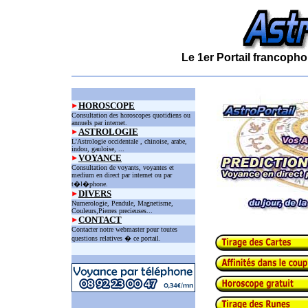
Le 1er Portail francopho
HOROSCOPE
Consultation des horoscopes quotidiens ou
annuels par internet.
ASTROLOGIE
L'Astrologie occidentale , chinoise, arabe,
indou, gauloise, ...
VOYANCE
Consultation de voyants, voyantes et
medium en direct par internet ou par
t�l�phone.
DIVERS
Numerologie, Pendule, Magnetisme,
Couleurs,Pierres precieuses...
CONTACT
Contacter notre webmaster pour toutes
questions relatives � ce portail.