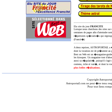
Elu site du jour
FRANCITE
Lorsque nous cherchons des sites sur u
centaines de pages afin d'atteindre not
r�pertoires sp�cialis�s qui regroup
(Francit�)
A deux reprises, ASTROPORTAIL 
dont la vocation est de pr�senter au 
Best on Web est un �magazine-guid
les kiosques. Un magazine tout d'abor
aussi sa r�gularit�, puisqu'il s'agit 
contenu, riche et vari�, et dont la voc
plus belles r�alisations.
Copyright Astroporta
Astroportail.com ne peut �tre tenu res
Pour tout liens romp