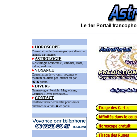
Le 1er Portail francopho
HOROSCOPE
Consultation des horoscopes quotidiens ou
annuels par internet.
ASTROLOGIE
L'Astrologie occidentale , chinoise, arabe,
indou, gauloise, ...
VOYANCE
Consultation de voyants, voyantes et
medium en direct par internet ou par
t�l�phone.
DIVERS
Numerologie, Pendule, Magnetisme,
Couleurs,Pierres precieuses...
CONTACT
Contacter notre webmaster pour toutes
questions relatives � ce portail.