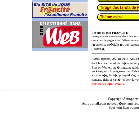
Elu site du jour
FRANCITE
Lorsque nous cherchons des sites sur u
centaines de pages afin d'atteindre not
r�pertoires sp�cialis�s qui regroup
(Francit�)
A deux reprises, ASTROPORTAIL 
dont la vocation est de pr�senter au 
Best on Web est un �magazine-guid
les kiosques. Un magazine tout d'abor
aussi sa r�gularit�, puisqu'il s'agit 
contenu, riche et vari�, et dont la voc
plus belles r�alisations.
Copyright Astroporta
Astroportail.com ne peut �tre tenu res
Pour tout liens romp