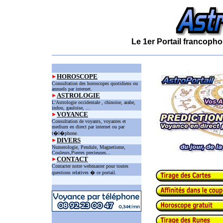
Le 1er Portail francopho
HOROSCOPE
Consultation des horoscopes quotidiens ou
annuels par internet.
ASTROLOGIE
L'Astrologie occidentale , chinoise, arabe,
indou, gauloise, ...
VOYANCE
Consultation de voyants, voyantes et
medium en direct par internet ou par
t�l�phone.
DIVERS
Numerologie, Pendule, Magnetisme,
Couleurs,Pierres precieuses...
CONTACT
Contacter notre webmaster pour toutes
questions relatives � ce portail.