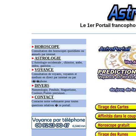
Le 1er Portail francopho
HOROSCOPE
Consultation des horoscopes quotidiens ou
annuels par internet.
ASTROLOGIE
L'Astrologie occidentale , chinoise, arabe,
indou, gauloise, ...
VOYANCE
Consultation de voyants, voyantes et
medium en direct par internet ou par
t�l�phone.
DIVERS
Numerologie, Pendule, Magnetisme,
Couleurs,Pierres precieuses...
CONTACT
Contacter notre webmaster pour toutes
questions relatives � ce portail.