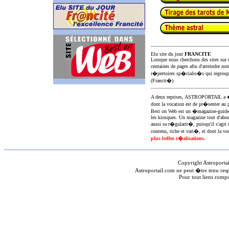
Elu site du jour
FRANCITE
Lorsque nous cherchons des sites sur u
centaines de pages afin d'atteindre not
r�pertoires sp�cialis�s qui regroup
(Francit�)
A deux reprises, ASTROPORTAIL 
dont la vocation est de pr�senter au 
Best on Web est un �magazine-guid
les kiosques. Un magazine tout d'abor
aussi sa r�gularit�, puisqu'il s'agit 
contenu, riche et vari�, et dont la voc
plus belles r�alisations.
Copyright Astroporta
Astroportail.com ne peut �tre tenu res
Pour tout liens romp