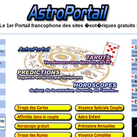
Le 1er Portail francophone des sites �sot�riques gratuits 
 ou
Tira
taro
e,
Affi
sexu
...
D
Pr�d
tibe
Trou
Invo
P
Vous
souh