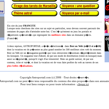
Elu site du jour
FRANCITE
Lorsque nous cherchons des sites sur un sujet en particulier, nous devons souvent parcourir des
centaines de pages afin d'atteindre notre but. C'est l� qu'entrent en jeux les portails et
r�pertoires sp�cialis�s qui regroupent les
meilleurs sites
dans un domaine pr�cis.
(Francit�)
A deux reprises, ASTROPORTAIL a �t� s�lectionn� dans
Best on Web (n�13 et n�18)
dont la vocation est de pr�senter au plus
grand nombre les 500 meilleurs sites web du moment.
Best on Web est un �magazine-guide� que vous retrouverez d�sormais r�guli�rement dans
les kiosques. Un magazine tout d'abord, de par son mode de distribution (vente en kiosque) mais
aussi sa r�gularit�, puisqu'il s'agit d'un trimestriel. Mais un guide surtout, de par son
contenu, riche et vari�, et dont la vocation est de vous faire profiter du web au travers de ses
plus belles r�alisations.
Copyright Astroportail.com (c) 200
6
-Tout droits r�serv�s.
stroportail.com ne peut �tre tenu responsable du contenu des sites propos�s dans son annuair
Pour tout liens rompu ou pour toute information :
cliquez ici