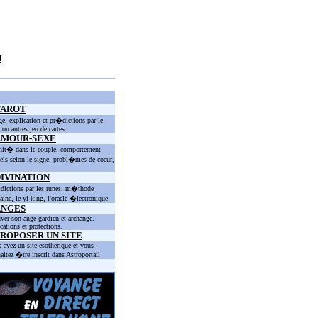
!
TAROT
ge, explication et pr�dictions par le
t ou autres jeu de cartes.
AMOUR-SEXE
nit� dans le couple, comportement
els selon le signe, probl�mes de coeur,
IVINATION
ictions par les runes, m�thode
taine, le yi-king, l'oracle �lectronique
ANGES
ver son ange gardien et archange.
cations et protections.
ROPOSER UN SITE
 avez un site esotherique et vous
aitez �tre inscrit dans Astroportail