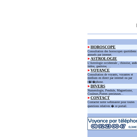
HOROSCOPE
Consultation des horoscopes quotidiens
annuels par internet.
ASTROLOGIE
L'Astrologie occidentale , chinoise, arab
indou, gauloise, ...
VOYANCE
Consultation de voyants, voyantes et
medium en direct par internet ou par
t�l�phone.
DIVERS
Numerologie, Pendule, Magnetisme,
Couleurs,Pierres precieuses...
CONTACT
Contacter notre webmaster pour toutes
questions relatives � ce portail.