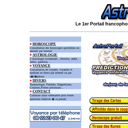
Le 1er Portail francopho
HOROSCOPE
Consultation des horoscopes quotidiens ou
annuels par internet.
ASTROLOGIE
L'Astrologie occidentale , chinoise, arabe,
indou, gauloise, ...
VOYANCE
Consultation de voyants, voyantes et
medium en direct par internet ou par
t�l�phone.
DIVERS
Numerologie, Pendule, Magnetisme,
Couleurs,Pierres precieuses...
CONTACT
Contacter notre webmaster pour toutes
questions relatives � ce portail.