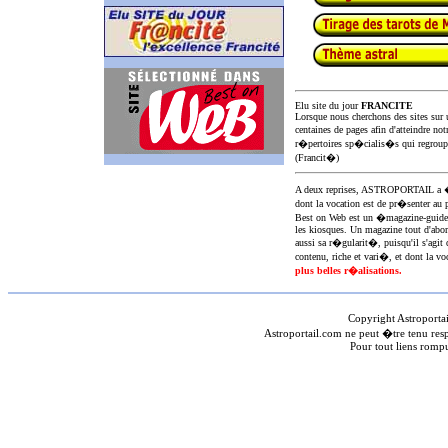
Elu site du jour
FRANCITE
Lorsque nous cherchons des sites sur u
centaines de pages afin d'atteindre not
r�pertoires sp�cialis�s qui regroup
(Francit�)
A deux reprises, ASTROPORTAIL 
dont la vocation est de pr�senter au 
Best on Web est un �magazine-guid
les kiosques. Un magazine tout d'abor
aussi sa r�gularit�, puisqu'il s'agit 
contenu, riche et vari�, et dont la voc
plus belles r�alisations.
Copyright Astroporta
Astroportail.com ne peut �tre tenu res
Pour tout liens romp